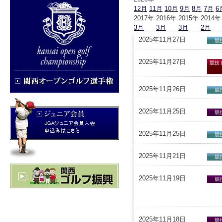
12月
11月
10月
9月
8月
7月
6
2017年
2016年
2015年
2014年
3月
3月
3月
2月
2025年11月27日
競
2025年11月27日
競技
2025年11月26日
競
2025年11月25日
競
2025年11月25日
競
2025年11月21日
競
2025年11月19日
競
2025年11月18日
競