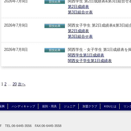
2026年7月9日
関西学生 第2日成績表&第3日組合せ
競技結果
第2日成績表
第3日組合せ表
2026年7月9日
関西女子学生 第2日成績表&第3日組
競技結果
第2日成績表
第3日組合せ表
2026年7月8日
関西学生・女子学生 第1日成績表を
競技結果
関西学生第1日成績表
関西女子学生第1日成績表
1
2
…
20
次へ
振興
ハンディキャップ
規則・用具
ジュニア
加盟クラブ
KGUとは
リン
L:06-6445-3556 FAX:06-6445-3558