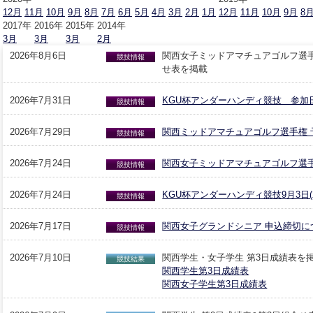
12月
11月
10月
9月
8月
7月
6月
5月
4月
3月
2月
1月
12月
11月
10月
9月
8
2017年
2016年
2015年
2014年
3月
3月
3月
2月
2026年8月6日
関西女子ミッドアマチュアゴルフ選
競技情報
せ表を掲載
2026年7月31日
KGU杯アンダーハンディ競技 参加
競技情報
2026年7月29日
関西ミッドアマチュアゴルフ選手権 
競技情報
2026年7月24日
関西女子ミッドアマチュアゴルフ選
競技情報
2026年7月24日
KGU杯アンダーハンディ競技9月3日
競技情報
2026年7月17日
関西女子グランドシニア 申込締切に
競技情報
2026年7月10日
関西学生・女子学生 第3日成績表を
競技結果
関西学生第3日成績表
関西女子学生第3日成績表