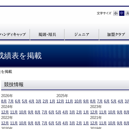
成績表を掲載
表を掲載
競技情報
2026年
2025年
8月
7月
6月
5月
4月
3月
2月
1月
12月
11月
10月
9月
8月
7月
6月
5月
4月
3
2024年
2023年
12月
11月
10月
9月
8月
7月
6月
5月
4月
3月
2月
1月
12月
11月
10月
9月
8
2022年
2021年
12月
11月
10月
9月
8月
7月
6月
5月
4月
3月
2月
1月
12月
11月
10月
9月
8
2020年
2019年