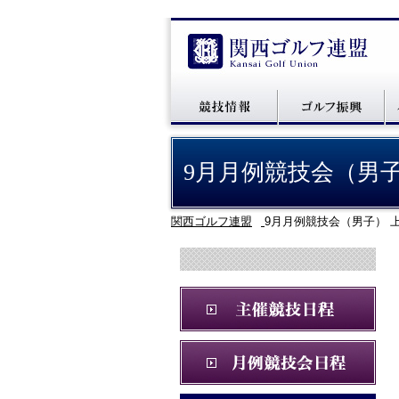
9月月例競技会（男子
関西ゴルフ連盟
9月月例競技会（男子） 