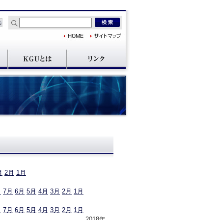
月
2月
1月
月
7月
6月
5月
4月
3月
2月
1月
月
7月
6月
5月
4月
3月
2月
1月
2018年