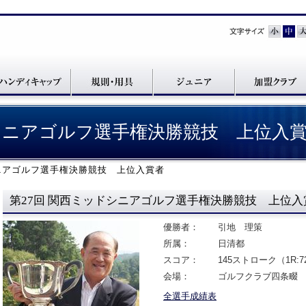
ドシニアゴルフ選手権決勝競技 上位入
シニアゴルフ選手権決勝競技 上位入賞者
第27回 関西ミッドシニアゴルフ選手権決勝競技 上位入
優勝者：
引地 理策
所属：
日清都
スコア：
145ストローク（1R:72
会場：
ゴルフクラブ四条畷
全選手成績表