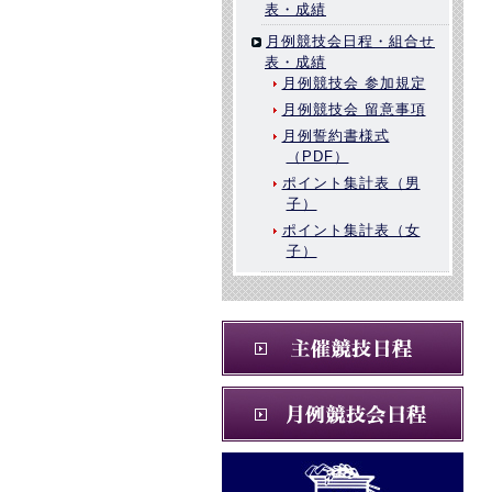
表・成績
月例競技会日程・組合せ
表・成績
月例競技会 参加規定
月例競技会 留意事項
月例誓約書様式
（PDF）
ポイント集計表（男
子）
ポイント集計表（女
子）