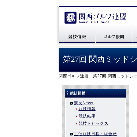
第27回 関西ミッ
関西ゴルフ連盟
第27回 関西ミッド
競技News
競技情報
競技結果
競技トピックス
主催競技日程・組合せ