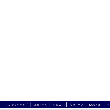
興
ハンディキャップ
規則・用具
ジュニア
加盟クラブ
KGUとは
リ