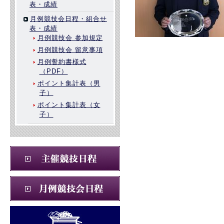
表・成績
月例競技会日程・組合せ
表・成績
月例競技会 参加規定
月例競技会 留意事項
月例誓約書様式
（PDF）
ポイント集計表（男
子）
ポイント集計表（女
子）