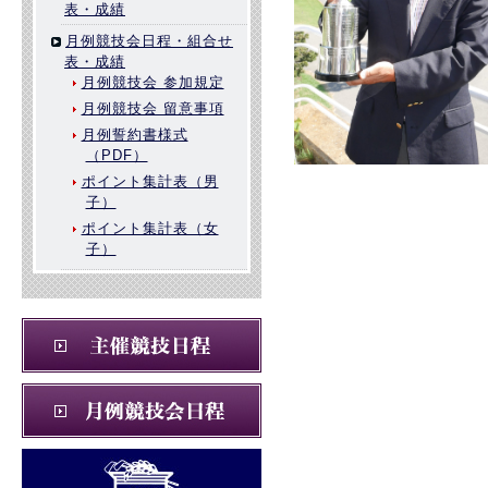
表・成績
月例競技会日程・組合せ
表・成績
月例競技会 参加規定
月例競技会 留意事項
月例誓約書様式
（PDF）
ポイント集計表（男
子）
ポイント集計表（女
子）