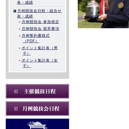
表・成績
月例競技会日程・組合せ
表・成績
月例競技会 参加規定
月例競技会 留意事項
月例誓約書様式
（PDF）
ポイント集計表（男
子）
ポイント集計表（女
子）