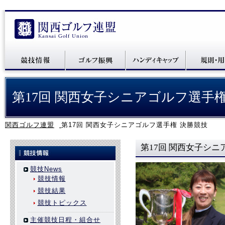
第17回 関西女子シニアゴルフ選手権
関西ゴルフ連盟
第17回 関西女子シニアゴルフ選手権 決勝競技
第17回 関西女子シニ
競技News
競技情報
競技結果
競技トピックス
主催競技日程・組合せ