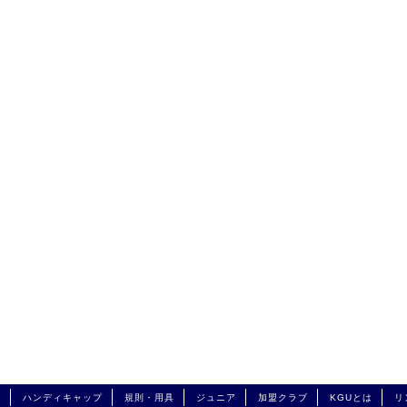
興
ハンディキャップ
規則・用具
ジュニア
加盟クラブ
KGUとは
リ