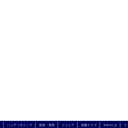
興
ハンディキャップ
規則・用具
ジュニア
加盟クラブ
KGUとは
リ