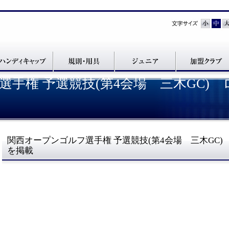
手権 予選競技(第4会場 三木GC)
関西オープンゴルフ選手権 予選競技(第4会場 三木GC
を掲載